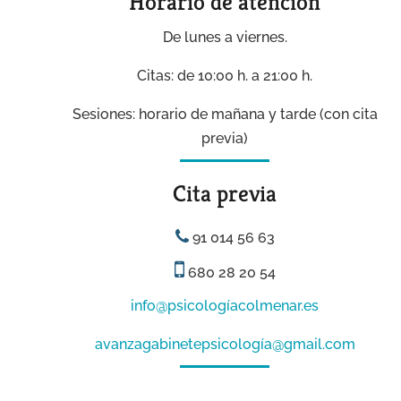
Horario de atención
De lunes a viernes.
Citas: de 10:00 h. a 21:00 h.
Sesiones: horario de mañana y tarde (con cita
previa)
Cita previa
91 014 56 63
680 28 20 54
info@psicologíacolmenar.es
avanzagabinetepsicología@gmail.com